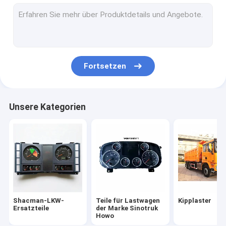
Teile für Lkw-Fahrzeuge
Lkw-Motor-Maschinenteile
LKW-Beleuchtungs-Teile
Fortsetzen
Teile für Kraftfahrzeuggetriebe
Spezialfahrzeuge
Unsere Kategorien
Andere Fahrzeuge
Faw-LKW-Ersatzteile
FOTON-LKW-Ersatzteile
Shacman-LKW-
Teile für Lastwagen
Kipplaster
Ersatzteile
der Marke Sinotruk
Howo