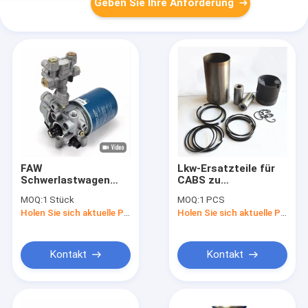
Geben Sie Ihre Anforderung
FAW
Lkw-Ersatzteile für
Schwerlastwagen
CABS zu
Ersatzteile
erschwinglichen
MOQ:
1 Stück
MOQ:
1 PCS
Lufttrocknerpatrone
Preisen von Shacman
Holen Sie sich aktuelle Preis
Holen Sie sich aktuelle Preis
Montage 3511015-
Howo FOTON FAW
73AA zum Ersetzen
Beiben
Kontakt
Kontakt