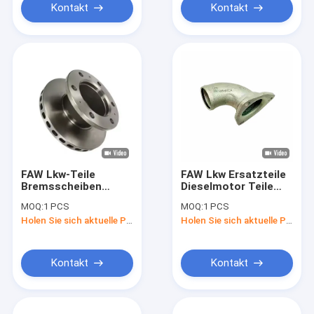
Kontakt
Kontakt
FAW Lkw-Teile
FAW Lkw Ersatzteile
Bremsscheiben
Dieselmotor Teile
Bremsrotor
1306011AB5H-
MOQ:
1 PCS
MOQ:
1 PCS
3501012D-DY011
HMS20W
Holen Sie sich aktuelle Preis
Holen Sie sich aktuelle Preis
Lkw-
Thermostat Schalen
Reparaturzubehör
+ Abdeckung zum
Ersetzen
Kontakt
Kontakt