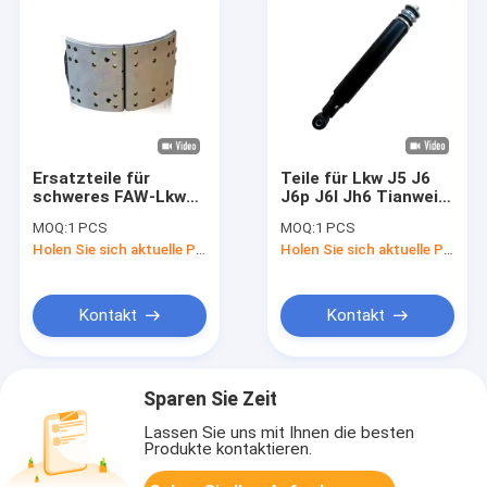
Ersatzteile für
Teile für Lkw J5 J6
schweres FAW-Lkw
J6p J6l Jh6 Tianwei
Traktor Anhänger
Aowei Hanwei
MOQ:
1 PCS
MOQ:
1 PCS
Bremsbeläge
Xindawei Lkw
Holen Sie sich aktuelle Preis
Holen Sie sich aktuelle Preis
Originalfabrik zum
Vorstoßdämpfer
Ersetzen
Kontakt
Kontakt
Sparen Sie Zeit
Lassen Sie uns mit Ihnen die besten
Produkte kontaktieren.