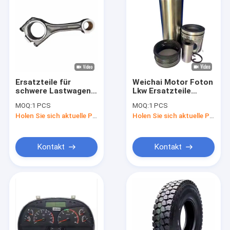
Ersatzteile für
Weichai Motor Foton
schwere Lastwagen
Lkw Ersatzteile
226B 12160519
Zylinder Liner Lkw
MOQ:
1 PCS
MOQ:
1 PCS
Ersatzteile
Holen Sie sich aktuelle Preis
Holen Sie sich aktuelle Preis
Kontakt
Kontakt
Zu Hause
Produkte
Über uns