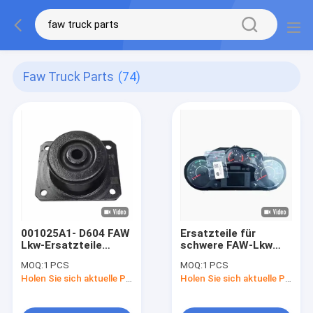
Faw Truck Parts
(74)
001025A1- D604 FAW
Ersatzteile für
Lkw-Ersatzteile
schwere FAW-Lkw
Front-Motor-
3801010-DG02 T
MOQ:
1 PCS
MOQ:
1 PCS
Einbauteile Front-
Holen Sie sich aktuelle Preis
Holen Sie sich aktuelle Preis
Aufhängung Ersatz