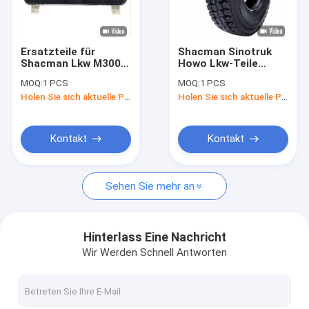
Werksbesichtigung
Qualitätskontrolle
Ersatzteile für
Shacman Sinotruk
Shacman Lkw M3000
Howo Lkw-Teile
Neuigkeiten
X3000
Reifen für den Ersatz
MOQ:
1 PCS
MOQ:
1 PCS
Armaturenbrett
Original
Holen Sie sich aktuelle Preis
Holen Sie sich aktuelle Preis
DZ96189584110 Teile
Rechtssachen
für Schwerlastwagen
Bitte um ein Angebot
Kontakt
Kontakt
Sehen Sie mehr an
Shacman-LKW-Ersatzteile
Teile für Lastwagen der Marke Sinotruk Howo
Hinterlass Eine Nachricht
Wir Werden Schnell Antworten
Kipplaster
Traktor-LKW