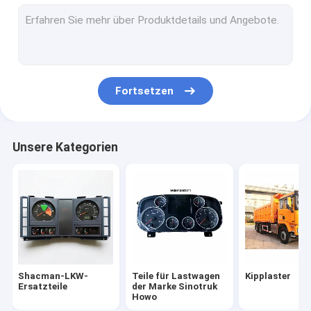
Teile für Lkw-Fahrzeuge
Lkw-Motor-Maschinenteile
LKW-Beleuchtungs-Teile
Fortsetzen
Teile für Kraftfahrzeuggetriebe
Spezialfahrzeuge
Unsere Kategorien
Andere Fahrzeuge
Faw-LKW-Ersatzteile
FOTON-LKW-Ersatzteile
Shacman-LKW-
Teile für Lastwagen
Kipplaster
Ersatzteile
der Marke Sinotruk
Howo