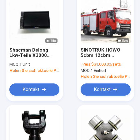
Shacman Delong
SINOTRUK HOWO
Lkw-Teile X3000
5cbm 12cbm
H3000 F3000
Feuerwehrfahrzeug
MOQ:
1 Unit
Preis:
$31,000.00/sets
Autoschirm Auto-
Notfallfahrzeug
Holen Sie sich aktuelle Preis
MOQ:
1 Einheit
Spielbildschirm Auto-
Feuerwasserfahrzeug
Display für Lkw-
Holen Sie sich aktuelle Preis
Reparatur
Kontakt
Kontakt
Zu Hause
Produkte
Über uns