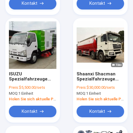
Kontakt
Kontakt
ISUZU
Shaanxi Shacman
Spezialfahrzeuge
Spezialfahrzeuge
3cbm
Trockene
Preis:
$5,500.00/sets
Preis:
$30,000.00/sets
Straßeneinschließwagen
Zementtransporte 8
MOQ:
1 Einheit
MOQ:
1 Einheit
Mini
Geschwindigkeit
Straßenreinigungsmaschine
Holen Sie sich aktuelle Preis
Holen Sie sich aktuelle Preis
Kontakt
Kontakt