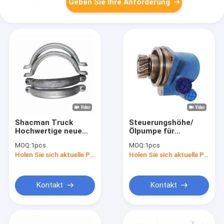
Geben Sie Ihre Anforderung
Shacman Truck
Steuerungshöhe/
Hochwertige neue
Ölpumpe für
Ersatzteile Klemme
Shacman
MOQ:
1pcs
MOQ:
1pcs
DZ9114540061/DZ95259540669
F2000/X3000
Holen Sie sich aktuelle Preis
Holen Sie sich aktuelle Preis
Original mit
Lastwagen Teile
Werkspreis
DZ95189470110/DZ93319
Ersatzteile für
Schwerlastwagen
Kontakt
Kontakt
Großhandel