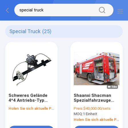
Special Truck
(25)
Schweres Gelände
Shaanxi Shacman
4*4 Antriebs-Typ
Spezialfahrzeuge
Spezialfahrzeuge mit
Brandbekämpfung
Holen Sie sich aktuelle Preis
Preis:
$40,000.00/sets
400-500L
Kleinfeuerwehrwagen
MOQ:
1 Einheit
Kraftstoffbehälter
6x4
und 2 Lenkrädern
Holen Sie sich aktuelle Preis