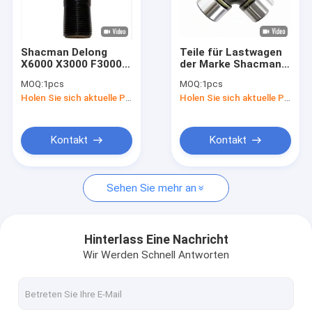
Werksbesichtigung
Qualitätskontrolle
Shacman Delong
Teile für Lastwagen
X6000 X3000 F3000
der Marke Shacman
Neuigkeiten
Schlepphaken
26013314080/PHWJ-
MOQ:
1pcs
MOQ:
1pcs
DZ95189840010
707-00A
Holen Sie sich aktuelle Preis
Holen Sie sich aktuelle Preis
Schwerlastwagen
Universalverbindung
Rechtssachen
Anhänger
für die Antriebswelle
Schlepphaken
Delong
F2000/X3000/M3000
Bitte um ein Angebot
Kontakt
Kontakt
Sehen Sie mehr an
Shacman-LKW-Ersatzteile
Teile für Lastwagen der Marke Sinotruk Howo
Hinterlass Eine Nachricht
Wir Werden Schnell Antworten
Kipplaster
Traktor-LKW