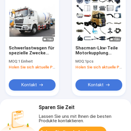
Schwerlastwagen für
Shacman-Lkw-Teile
spezielle Zwecke
Motorkupplung
Zementbetonmischer
Achse Kabine Teile
MOQ:
1 Einheit
MOQ:
1pcs
10M3 15M3 20M3
Bremskühlsystem
Holen Sie sich aktuelle Preis
Holen Sie sich aktuelle Preis
Teile
Kontakt
Kontakt
Sparen Sie Zeit
Lassen Sie uns mit Ihnen die besten
Produkte kontaktieren.