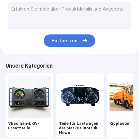
Teile für Lkw-Fahrzeuge
Lkw-Motor-Maschinenteile
LKW-Beleuchtungs-Teile
Fortsetzen
Teile für Kraftfahrzeuggetriebe
Spezialfahrzeuge
Unsere Kategorien
Andere Fahrzeuge
Faw-LKW-Ersatzteile
FOTON-LKW-Ersatzteile
Shacman-LKW-
Teile für Lastwagen
Kipplaster
Ersatzteile
der Marke Sinotruk
Howo