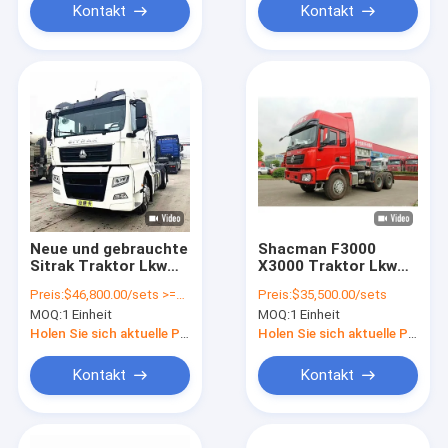
Kontakt
Kontakt
Neue und gebrauchte
Shacman F3000
Sitrak Traktor Lkw
X3000 Traktor Lkw
Kopf Anhänger Lkw
6X4 Lkw Kopf 8X4
Preis:
$46,800.00/sets >=1 sets
Preis:
$35,500.00/sets
4X2 6X4 Euro 6
Anhänger Lkw
MOQ:
1 Einheit
MOQ:
1 Einheit
Bergbau Transport
Originalfabrik
Holen Sie sich aktuelle Preis
Holen Sie sich aktuelle Preis
Kontakt
Kontakt