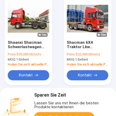
Shaanxi Shacman
Shacman 6X4
Schwerlastwagen
Traktor Lkw
Kopf Traktor Lkw
Anhänger Lkw Kopf
Preis:
$35,000.00/sets
Preis:
$22,500.00/sets
6X4 4X2 Linkslenkung
Euro 3 Links- und
MOQ:
1 Einheit
MOQ:
1 Einheit
mit WEICHAI-Motor
Rechtshandantrieb
Holen Sie sich aktuelle Preis
Holen Sie sich aktuelle Preis
Kontakt
Kontakt
Sparen Sie Zeit
Lassen Sie uns mit Ihnen die besten
Produkte kontaktieren.