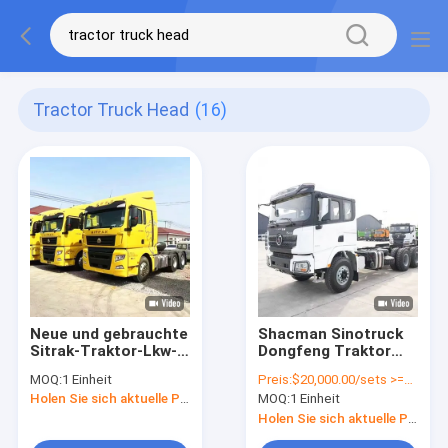
Tractor Truck Head
(16)
Neue und gebrauchte
Shacman Sinotruck
Sitrak-Traktor-Lkw-
Dongfeng Traktor
Kopf Euro 5/6
Lkw Kopf Anhänger
MOQ:
1 Einheit
Preis:
$20,000.00/sets >=1 sets
Sinotruck Anhänger-
Lkw Euro 3 385HP
Holen Sie sich aktuelle Preis
MOQ:
1 Einheit
Lkw 480 PS 540 PS
6X4
Holen Sie sich aktuelle Preis