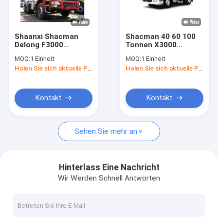
Werksbesichtigung
Qualitätskontrolle
Shaanxi Shacman
Shacman 40 60 100
Delong F3000
Tonnen X3000
Neuigkeiten
Schwerlastwagen
Traktorkopf
MOQ:
1 Einheit
MOQ:
1 Einheit
Traktorkopf mit
Traktoranhänger für
Holen Sie sich aktuelle Preis
Holen Sie sich aktuelle Preis
Weichai-Motor
den afrikanischen
Rechtssachen
Markt
Bitte um ein Angebot
Kontakt
Kontakt
Sehen Sie mehr an
Shacman-LKW-Ersatzteile
Teile für Lastwagen der Marke Sinotruk Howo
Hinterlass Eine Nachricht
Wir Werden Schnell Antworten
Kipplaster
Traktor-LKW