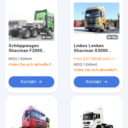
Schleppwagen
Linkes Lenken
Shacman F2000
Shacman X3000
F3000 H3000 X3000
Traktorwagen,
MOQ:
1 Einheit
Preis:
$27,500.00/sets >=1 sets
8x4 6x4 4x2 Euro 2 -
Doppelreihensitz
Holen Sie sich aktuelle Preis
MOQ:
1 Einheit
Euro 5
Schwerlastwagenkopf
Holen Sie sich aktuelle Preis
Kontakt
Kontakt
Zu Hause
Produkte
Über uns