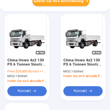
Geben Sie Ihre Anforderung
China Howo 4x2 130
China Howo 4x2 130
PS 6 Tonnen Sinotruk
PS 6 Tonnen Sinotruk
Leichtwagen Mini-
Leichtwagen Mini-
Preis:
$29,000.00/sets >=1 sets
MOQ:
1 Einheit
Cargo Kleiner Dump
Cargo Kleiner Dump
MOQ:
1 Einheit
Holen Sie sich aktuelle Preis
Truck Tipper Truck
Truck Tipper Truck
Fabrikpreis
Fabrikpreis
Holen Sie sich aktuelle Preis
Kontakt
Kontakt