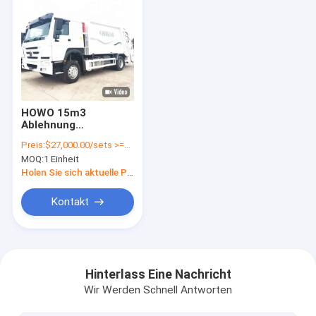
HOWO 15m3
Ablehnung
Müllverdichter Lkw,
Preis:
$27,000.00/sets >=1 sets
Abfalldichter
MOQ:
1 Einheit
Fahrzeug Euro 3
Holen Sie sich aktuelle Preis
Kontakt
Zu Hause
Produkte
Hinterlass Eine Nachricht
Wir Werden Schnell Antworten
Über uns