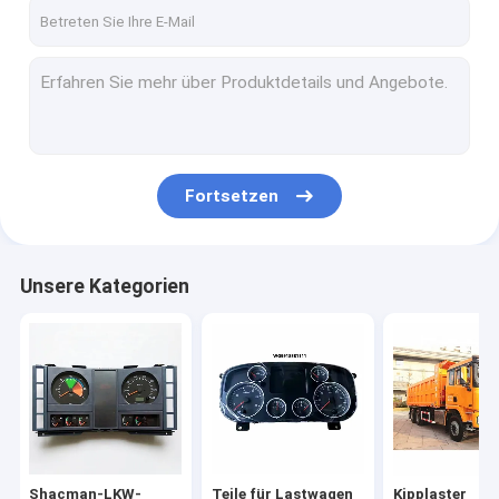
Werksbesichtigung
Qualitätskontrolle
Neuigkeiten
Rechtssachen
Fortsetzen
Bitte um ein Angebot
Unsere Kategorien
Shacman-LKW-Ersatzteile
Teile für Lastwagen der Marke Sinotruk Howo
Kipplaster
Traktor-LKW
Shacman-LKW-
Teile für Lastwagen
Kipplaster