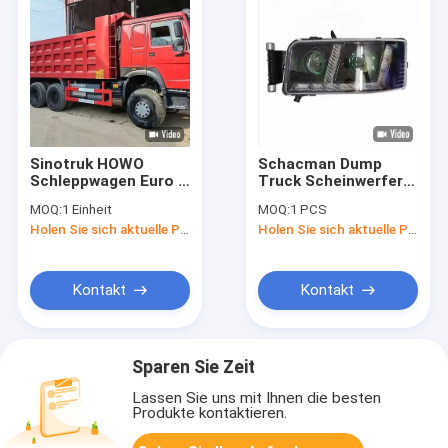
Sinotruk HOWO
Schacman Dump
Schleppwagen Euro 3
Truck Scheinwerfer
6X4 375 PS 20 CBM
Montage
MOQ:
1 Einheit
MOQ:
1 PCS
Schleppwagen 40
811W25101-6001
Holen Sie sich aktuelle Preis
Holen Sie sich aktuelle Preis
Tonnen
811W25101-6002
Links Scheinwerfer
Kontakt
Kontakt
Sparen Sie Zeit
Lassen Sie uns mit Ihnen die besten
Produkte kontaktieren.