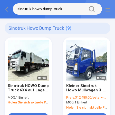
Sinotruk Howo Dump Truck
(9)
Sinotruk HOWO Dump
Kleiner Sinotruk
Truck 6X4 auf Lager
Howo Müllwagen 3-4
380 PS 25 CBM
Tonnen Lastwagen
MOQ:
1 Einheit
Preis:
$12,480.00/sets >=1 sets
Tipper Truck 40
Lastwagen Euro 3
Holen Sie sich aktuelle Preis
MOQ:
1 Einheit
Tonnen mit
Einzelsitzreihe
Fabrikpreis
Holen Sie sich aktuelle Preis