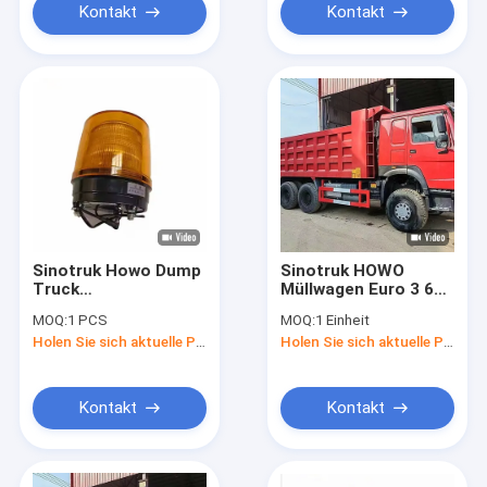
Kontakt
Kontakt
Sinotruk Howo Dump
Sinotruk HOWO
Truck
Müllwagen Euro 3 6X4
Beleuchtungsteile
Lastwagen 375PS 20
MOQ:
1 PCS
MOQ:
1 Einheit
Sitrak Warnlicht
CBM Tipper Truck 40
Holen Sie sich aktuelle Preis
Holen Sie sich aktuelle Preis
WG9719790021 zur
Tonnen mit
Reparatur
Faktorpreis
Kontakt
Kontakt