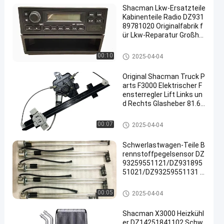
Shacman Lkw-Ersatzteile
Kabinenteile Radio DZ931
89781020 Originalfabrik f
ür Lkw-Reparatur Großha
ndel
Shacman-LKW-Ersatzteile
00:10
2025-04-04
Original Shacman Truck P
arts F3000 Elektrischer F
ensterregler Lift Links un
d Rechts Glasheber 81.62
640.6049/50 Fabrikpreis
Shacman-LKW-Ersatzteile
00:07
2025-04-04
Schwerlastwagen-Teile B
rennstoffpegelsensor DZ
93259551121/DZ931895
51021/DZ93259551131 f
ür den Austausch von Sh
acman-Lkw
Shacman-LKW-Ersatzteile
00:05
2025-04-04
Shacman X3000 Heizkühl
er DZ14251841102 Schw