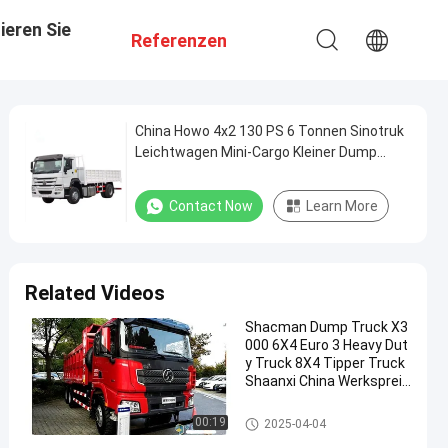
ieren Sie
Referenzen
China Howo 4x2 130 PS 6 Tonnen Sinotruk
Leichtwagen Mini-Cargo Kleiner Dump
Truck Tipper Truck Fabrikpreis
Contact Now
Learn More
Related Videos
Shacman Dump Truck X3
000 6X4 Euro 3 Heavy Dut
y Truck 8X4 Tipper Truck
Shaanxi China Werkspreis
Hot Sale H3000 F3000
Kipplaster
00:19
2025-04-04