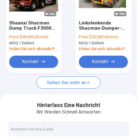
Werksbesichtigung
Qualitätskontrolle
Shaanxi Shacman
Linkslenkende
Dump Truck F3000
Shacman-Dumper-
Neuigkeiten
8x4 Schwerer Kipper
Lkw F2000 F3000
Preis:
$38,000.00/sets
Preis:
$32,000.00/sets
Truck 60 Tonnen
H3000 Kipp-Lkw für
MOQ:
1 Einheit
MOQ:
1 Einheit
Euro 2
Tansania
Rechtssachen
Holen Sie sich aktuelle Preis
Holen Sie sich aktuelle Preis
Bitte um ein Angebot
Kontakt
Kontakt
Sehen Sie mehr an
Shacman-LKW-Ersatzteile
Teile für Lastwagen der Marke Sinotruk Howo
Hinterlass Eine Nachricht
Wir Werden Schnell Antworten
Kipplaster
Traktor-LKW