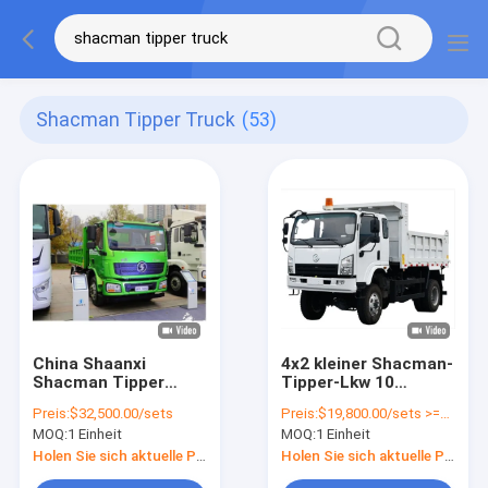
Shacman Tipper Truck
(53)
China Shaanxi
4x2 kleiner Shacman-
Shacman Tipper
Tipper-Lkw 10
Truck Dump Truck
Tonnen Euro 2 8 Rad-
Preis:
$32,500.00/sets
Preis:
$19,800.00/sets >=1 sets
Heavy Duty Truck
Dumpper-Lkw
MOQ:
1 Einheit
MOQ:
1 Einheit
Fabrikpreis L3000
6X4
Holen Sie sich aktuelle Preis
Holen Sie sich aktuelle Preis