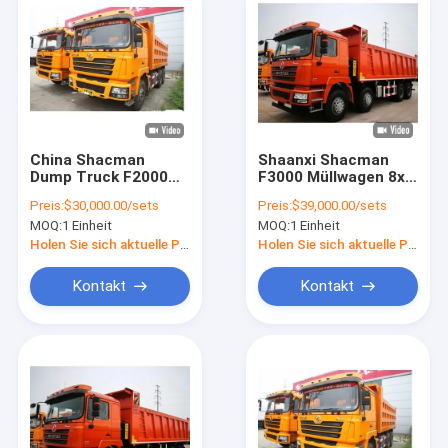
China Shacman
Shaanxi Shacman
Dump Truck F2000
F3000 Müllwagen 8x4
F3000 H3000 Tipper
Kipper Trucks 60
Preis:
$30,000.00/sets
Preis:
$39,000.00/sets
Truck für Tansania
Tonnen Bergbau
MOQ:
1 Einheit
MOQ:
1 Einheit
Fabrikpreis Original
Transport
Holen Sie sich aktuelle Preis
Holen Sie sich aktuelle Preis
Kontakt
Kontakt
Zu Hause
Produkte
Über uns