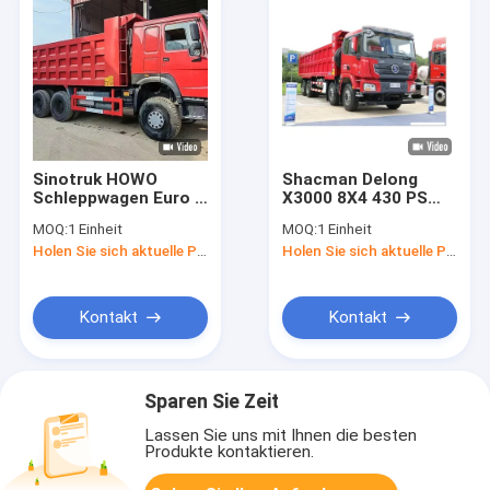
Sinotruk HOWO
Shacman Delong
Schleppwagen Euro 3
X3000 8X4 430 PS
6X4 375 PS 20 CBM
Dumper
MOQ:
1 Einheit
MOQ:
1 Einheit
Schleppwagen 40
Schwerlastfahrzeug
Holen Sie sich aktuelle Preis
Holen Sie sich aktuelle Preis
Tonnen
Euro 2
Kontakt
Kontakt
Sparen Sie Zeit
Lassen Sie uns mit Ihnen die besten
Produkte kontaktieren.