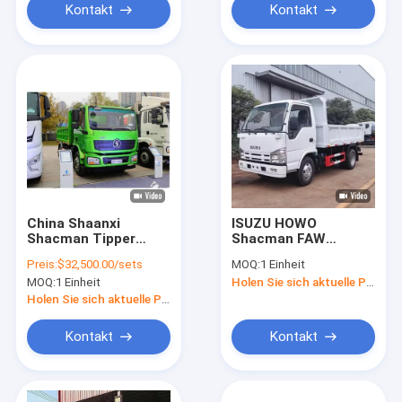
Kontakt
Kontakt
China Shaanxi
ISUZU HOWO
Shacman Tipper
Shacman FAW
Truck Dump Truck
Dongfeng 3T
Preis:
$32,500.00/sets
MOQ:
1 Einheit
Heavy Duty Truck
Sanddumpper 4x2
MOQ:
1 Einheit
Holen Sie sich aktuelle Preis
Fabrikpreis L3000
Mini-Light Tipper
6X4
Truck
Holen Sie sich aktuelle Preis
Kontakt
Kontakt