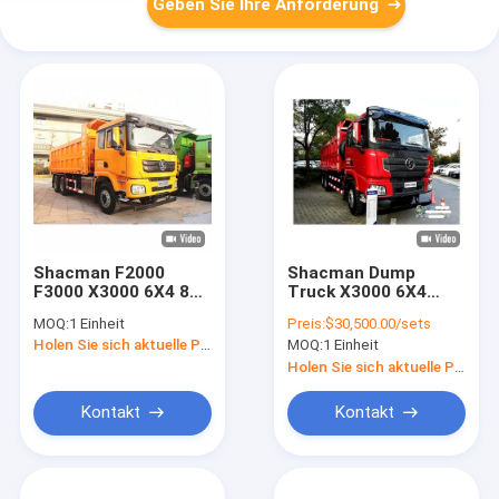
Geben Sie Ihre Anforderung
Shacman F2000
Shacman Dump
F3000 X3000 6X4 8X4
Truck X3000 6X4
Dump Truck
Euro 3 Heavy Duty
MOQ:
1 Einheit
Preis:
$30,500.00/sets
Schwerlast-Tipper
Truck 8X4 Tipper
Holen Sie sich aktuelle Preis
MOQ:
1 Einheit
Truck Bergbau
Truck Shaanxi China
Werkspreis Hot Sale
Holen Sie sich aktuelle Preis
H3000 F3000
Kontakt
Kontakt