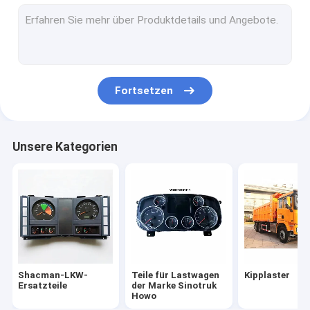
Teile für Lkw-Fahrzeuge
Lkw-Motor-Maschinenteile
LKW-Beleuchtungs-Teile
Fortsetzen
Teile für Kraftfahrzeuggetriebe
Spezialfahrzeuge
Unsere Kategorien
Andere Fahrzeuge
Faw-LKW-Ersatzteile
FOTON-LKW-Ersatzteile
Shacman-LKW-
Teile für Lastwagen
Kipplaster
Ersatzteile
der Marke Sinotruk
Howo