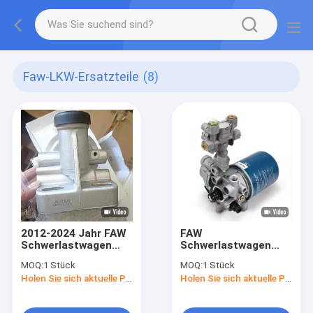
Faw-LKW-Ersatzteile
(8)
2012-2024 Jahr FAW
FAW
Schwerlastwagen
Schwerlastwagen
Ersatzteile 1105020-
Ersatzteile
MOQ:
1 Stück
MOQ:
1 Stück
87V/A
Lufttrocknerpatrone
Holen Sie sich aktuelle Preis
Holen Sie sich aktuelle Preis
Kraftstofffilter-Bau
Montage 3511015-
mit Original und Preis
73AA zum Ersetzen