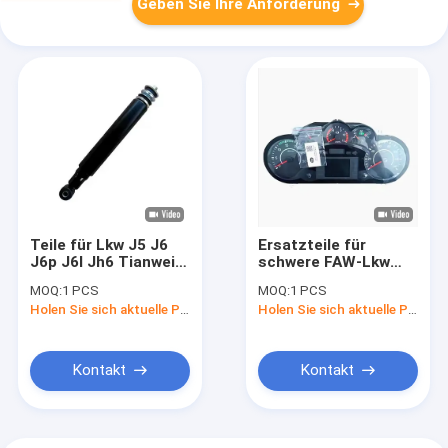
Geben Sie Ihre Anforderung
Teile für Lkw J5 J6
Ersatzteile für
J6p J6l Jh6 Tianwei
schwere FAW-Lkw
Aowei Hanwei
3801010-DG02 T
MOQ:
1 PCS
MOQ:
1 PCS
Xindawei Lkw
Holen Sie sich aktuelle Preis
Holen Sie sich aktuelle Preis
Vorstoßdämpfer
Kontakt
Kontakt