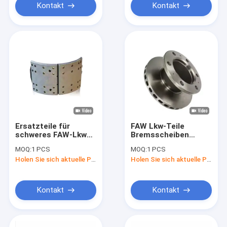
Kontakt
Kontakt
Ersatzteile für
FAW Lkw-Teile
schweres FAW-Lkw
Bremsscheiben
Traktor Anhänger
Bremsrotor
MOQ:
1 PCS
MOQ:
1 PCS
Bremsbeläge
3501012D-DY011
Holen Sie sich aktuelle Preis
Holen Sie sich aktuelle Preis
Originalfabrik zum
Lkw-
Ersetzen
Reparaturzubehör
Kontakt
Kontakt