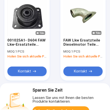
001025A1- D604 FAW
FAW Lkw Ersatzteile
Lkw-Ersatzteile
Dieselmotor Teile
Front-Motor-
1306011AB5H-
MOQ:
1 PCS
MOQ:
1 PCS
Einbauteile Front-
HMS20W
Holen Sie sich aktuelle Preis
Holen Sie sich aktuelle Preis
Aufhängung Ersatz
Thermostat Schalen
+ Abdeckung zum
Ersetzen
Kontakt
Kontakt
Sparen Sie Zeit
Lassen Sie uns mit Ihnen die besten
Produkte kontaktieren.