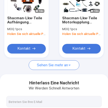
Werksbesichtigung
Qualitätskontrolle
Shacman-Lkw-Teile
Shacman-Lkw-Teile
Aufhängung
Motorkupplung
Neuigkeiten
Brennstofflenksystem
Achse Kabine Teile
MOQ:
1pcs
MOQ:
1pcs
Teile Klimaanlage
Bremskühlsystem
Holen Sie sich aktuelle Preis
Holen Sie sich aktuelle Preis
Elektrische
Teile
Rechtssachen
Lampenteile
Originalqualität
Bitte um ein Angebot
Kontakt
Kontakt
Sehen Sie mehr an
Shacman-LKW-Ersatzteile
Teile für Lastwagen der Marke Sinotruk Howo
Hinterlass Eine Nachricht
Wir Werden Schnell Antworten
Kipplaster
Traktor-LKW