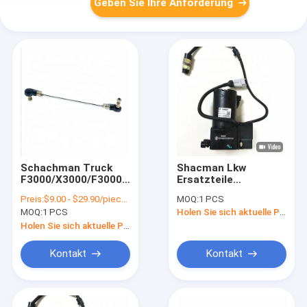
Geben Sie Ihre Anforderung
Schachman Truck
Shacman Lkw
F3000/X3000/F3000
Ersatzteile
Ersatzteile
Kabinenlift
Preis:
$9.00 - $29.90/pieces
MOQ:
1 PCS
DZ93259240503
Hydraulische
MOQ:
1 PCS
Holen Sie sich aktuelle Preis
Verbindungsstiel
elektrische Pumpe
assy DZ96259240324
Ölpumpe
Holen Sie sich aktuelle Preis
Motormontage
Kontakt
Kontakt