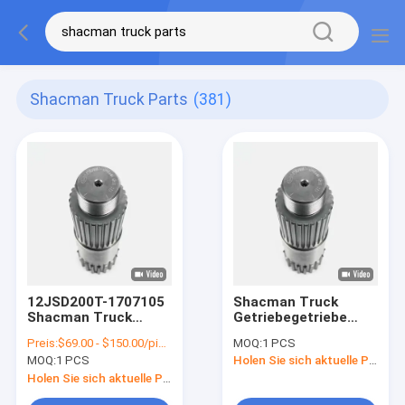
Shacman Truck Parts
(381)
12JSD200T-1707105
Shacman Truck
Shacman Truck
Getriebegetriebe
Getriebe Teile
Hauptwelle
Preis:
$69.00 - $150.00/pieces
MOQ:
1 PCS
Getriebebox
12JSD200T-1707105
MOQ:
1 PCS
Holen Sie sich aktuelle Preis
Hauptschacht Ersatz
Getriebe Spindel
Holen Sie sich aktuelle Preis