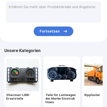
Teile für Lkw-Fahrzeuge
Lkw-Motor-Maschinenteile
LKW-Beleuchtungs-Teile
Fortsetzen
Teile für Kraftfahrzeuggetriebe
Spezialfahrzeuge
Unsere Kategorien
Andere Fahrzeuge
Faw-LKW-Ersatzteile
FOTON-LKW-Ersatzteile
Shacman-LKW-
Teile für Lastwagen
Kipplaster
Ersatzteile
der Marke Sinotruk
Howo