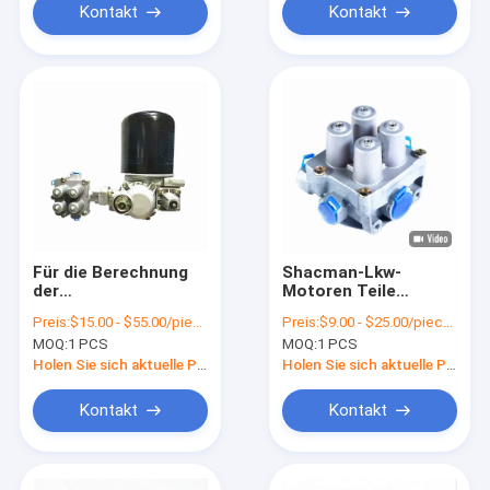
Kontakt
Kontakt
Für die Berechnung
Shacman-Lkw-
der
Motoren Teile
Verbrennungsmenge
Dieselmotor Vier-
Preis:
$15.00 - $55.00/pieces
Preis:
$9.00 - $25.00/pieces
ist der Betrag der
Schutzventil
MOQ:
1 PCS
MOQ:
1 PCS
Verbrennungsmenge
81.52151.6094/AZ910036
zu berücksichtigen,
Holen Sie sich aktuelle Preis
Holen Sie sich aktuelle Preis
die für die
Berechnung der
Kontakt
Kontakt
Verbrennungsmenge
verwendet wird.