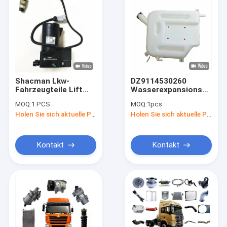
Shacman Lkw-
DZ9114530260
Fahrzeugteile Lift
Wasserexpansionsbehält
Hydraulik elektrische
für Shacman-Lkw-
MOQ:
1 PCS
MOQ:
1pcs
Pumpe Ölpumpe
Teile Weichai-
Holen Sie sich aktuelle Preis
Holen Sie sich aktuelle Preis
Motormontage
Motorteile
Kontakt
Kontakt
Zu Hause
Produkte
Über uns