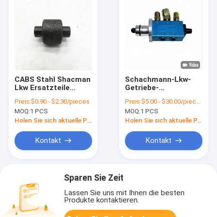
CABS Stahl Shacman
Schachmann-Lkw-
Lkw Ersatzteile
Getriebe-
Bremswalze
Ganggetriebe-
Preis:
$0.90 - $2.30/pieces
Preis:
$5.00 - $30.00/pieces
199000340027 und
Ersatzteile-Glied
MOQ:
1 PCS
MOQ:
1 PCS
erschwinglich
doppeltes H-
Luftventil
Holen Sie sich aktuelle Preis
Holen Sie sich aktuelle Preis
F99660/89101216
Kontakt
Kontakt
Sparen Sie Zeit
Lassen Sie uns mit Ihnen die besten
Produkte kontaktieren.