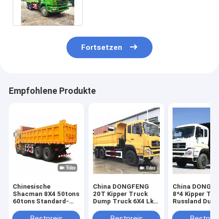
Tipper Truck Diesel Kraftstoff
Typ
Fortsetzen
Empfohlene Produkte
Chinesische
China DONGFENG
China DONGF
Shacman 8X4 50tons
20T Kipper Truck
8*4 Kipper Tru
60tons Standard-
Dump Truck 6X4 Lkw
Russland Dum
Dump Truck
Lkw Werkspreis
Truck Lastwa
Abmessungen
Truck Fabrikpr
Bestpreis
Bestpreis
Bestprei