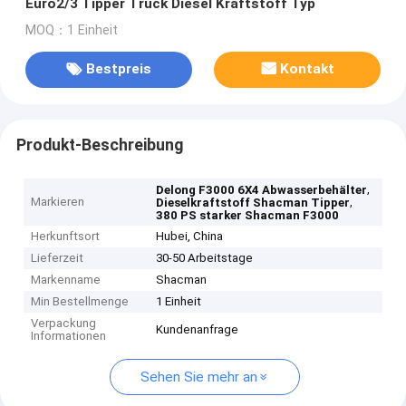
Euro2/3 Tipper Truck Diesel Kraftstoff Typ
MOQ：1 Einheit
Bestpreis
Kontakt
Produkt-Beschreibung
,
Delong F3000 6X4 Abwasserbehälter
Markieren
,
Dieselkraftstoff Shacman Tipper
380 PS starker Shacman F3000
Herkunftsort
Hubei, China
Lieferzeit
30-50 Arbeitstage
Markenname
Shacman
Min Bestellmenge
1 Einheit
Verpackung
Kundenanfrage
Informationen
Sehen Sie mehr an