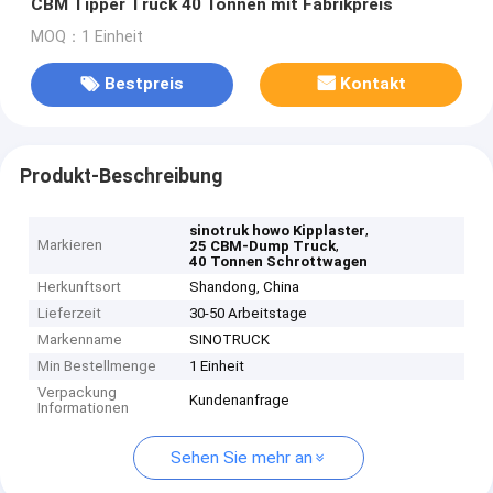
CBM Tipper Truck 40 Tonnen mit Fabrikpreis
MOQ：1 Einheit
Bestpreis
Kontakt
Produkt-Beschreibung
,
sinotruk howo Kipplaster
Markieren
,
25 CBM-Dump Truck
40 Tonnen Schrottwagen
Herkunftsort
Shandong, China
Lieferzeit
30-50 Arbeitstage
Markenname
SINOTRUCK
Min Bestellmenge
1 Einheit
Verpackung
Kundenanfrage
Informationen
Sehen Sie mehr an