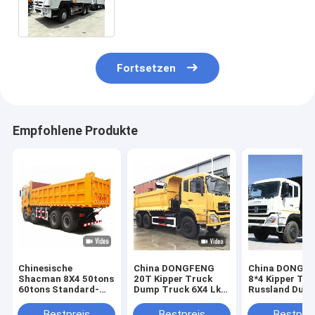
Truck 40 Tonnen mit Fabrikpreis
Fortsetzen
Empfohlene Produkte
Chinesische
China DONGFENG
China DONGF
Shacman 8X4 50tons
20T Kipper Truck
8*4 Kipper Tru
60tons Standard-
Dump Truck 6X4 Lkw
Russland Dum
Dump Truck
Lkw Werkspreis
Truck Lastwa
Abmessungen
Truck Fabrikpr
Bestpreis
Bestpreis
Bestprei