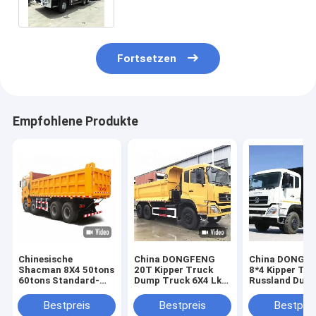
Fabrikpreis
Fortsetzen
Empfohlene Produkte
Chinesische
China DONGFENG
China DONGF
Shacman 8X4 50tons
20T Kipper Truck
8*4 Kipper Tru
60tons Standard-
Dump Truck 6X4 Lkw
Russland Dum
Dump Truck
Lkw Werkspreis
Truck Lastwa
Abmessungen
Truck Fabrikpr
Bestpreis
Bestpreis
Bestprei