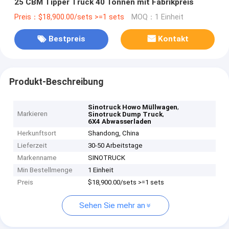
25 CBM Tipper Truck 40 Tonnen mit Fabrikpreis
Preis：$18,900.00/sets >=1 sets
MOQ：1 Einheit
Bestpreis
Kontakt
Produkt-Beschreibung
,
Sinotruck Howo Müllwagen
Markieren
,
Sinotruck Dump Truck
6X4 Abwasserladen
Herkunftsort
Shandong, China
Lieferzeit
30-50 Arbeitstage
Markenname
SINOTRUCK
Min Bestellmenge
1 Einheit
Preis
$18,900.00/sets >=1 sets
Sehen Sie mehr an