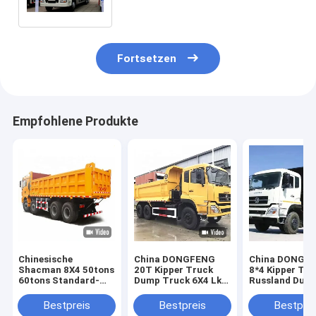
6X4 8x4
Fortsetzen
Empfohlene Produkte
Chinesische
China DONGFENG
China DONGF
Shacman 8X4 50tons
20T Kipper Truck
8*4 Kipper Tru
60tons Standard-
Dump Truck 6X4 Lkw
Russland Dum
Dump Truck
Lkw Werkspreis
Truck Lastwa
Abmessungen
Truck Fabrikpr
Bestpreis
Bestpreis
Bestprei