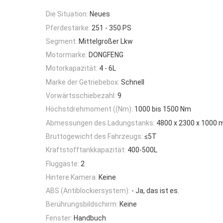
Die Situation:
Neues
Pferdestärke:
251 - 350 PS
Segment:
Mittelgroßer Lkw
Motormarke:
DONGFENG
Motorkapazität:
4 - 6L
Marke der Getriebebox:
Schnell
Vorwärtsschiebezahl:
9
Höchstdrehmoment ((Nm):
1000 bis 1500 Nm
Abmessungen des Ladungstanks:
4800 x 2300 x 1000
Bruttogewicht des Fahrzeugs:
≤5T
Kraftstofftankkapazität:
400-500L
Fluggäste:
2
Hintere Kamera:
Keine
ABS (Antiblockiersystem):
- Ja, das ist es.
Berührungsbildschirm:
Keine
Fenster:
Handbuch