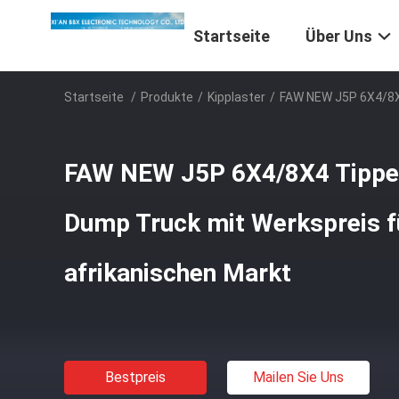
Startseite
Über Uns
Startseite
/
Produkte
/
Kipplaster
/
FAW NEW J5P 6X4/8X4
FAW NEW J5P 6X4/8X4 Tipper
Dump Truck mit Werkspreis f
afrikanischen Markt
Bestpreis
Mailen Sie Uns