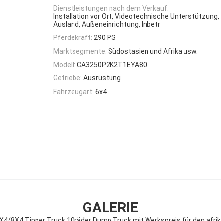
Dienstleistungen nach dem Verkauf:
Installation vor Ort, Videotechnische Unterstützung,
Ausland, Außeneinrichtung, Inbetr
Pferdekraft:
290 PS
Marktsegmente:
Südostasien und Afrika usw.
Modell:
CA3250P2K2T1EYA80
Getriebe:
Ausrüstung
Fahrzeugart:
6x4
GALERIE
4/8X4 Tipper Truck 10räder Dump Truck mit Werkspreis für den afri