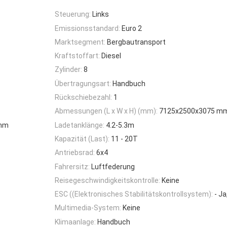
Steuerung:
Links
Emissionsstandard:
Euro 2
Marktsegment:
Bergbautransport
Kraftstoffart:
Diesel
Zylinder:
8
Übertragungsart:
Handbuch
Rückschiebezahl:
1
Abmessungen (L x W x H) (mm):
7125x2500x3075 m
 mm
Ladetanklänge:
4.2-5.3m
Kapazität (Last):
11 - 20T
Antriebsrad:
6x4
Fahrersitz:
Luftfederung
Reisegeschwindigkeitskontrolle:
Keine
ESC ((Elektronisches Stabilitätskontrollsystem):
- Ja
Multimedia-System:
Keine
Klimaanlage:
Handbuch