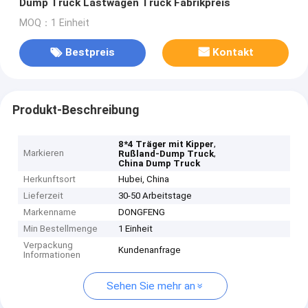
Dump Truck Lastwagen Truck Fabrikpreis
MOQ：1 Einheit
Bestpreis
Kontakt
Produkt-Beschreibung
,
8*4 Träger mit Kipper
Markieren
,
Rußland-Dump Truck
China Dump Truck
Herkunftsort
Hubei, China
Lieferzeit
30-50 Arbeitstage
Markenname
DONGFENG
Min Bestellmenge
1 Einheit
Verpackung
Kundenanfrage
Informationen
Sehen Sie mehr an