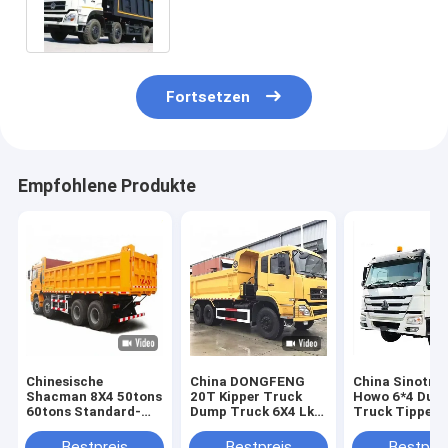
Lastwagen Truck Fabrikpreis
Fortsetzen
Empfohlene Produkte
Chinesische
China DONGFENG
China Sinotru
Shacman 8X4 50tons
20T Kipper Truck
Howo 6*4 Dum
60tons Standard-
Dump Truck 6X4 Lkw
Truck Tipper 
Dump Truck
Lkw Werkspreis
Good Price Tr
Abmessungen
Räder
Bestpreis
Bestpreis
Bestprei