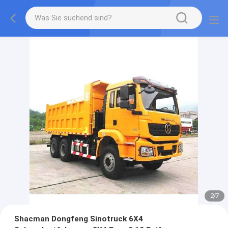
2
/
7
Shacman Dongfeng Sinotruck 6X4