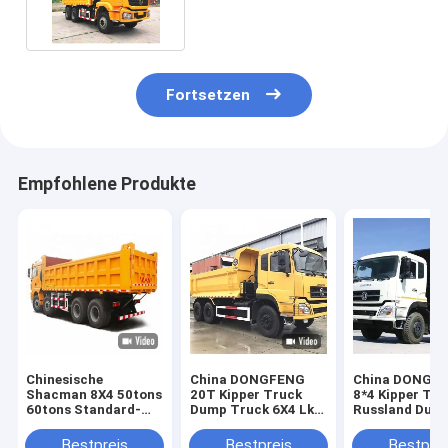
3 12 Reifen
Fortsetzen
Empfohlene Produkte
Chinesische
China DONGFENG
China DONGF
Shacman 8X4 50tons
20T Kipper Truck
8*4 Kipper Tru
60tons Standard-
Dump Truck 6X4 Lkw
Russland Dum
Dump Truck
Lkw Werkspreis
Truck Lastwa
Abmessungen
Truck Fabrikpr
Bestpreis
Bestpreis
Bestprei