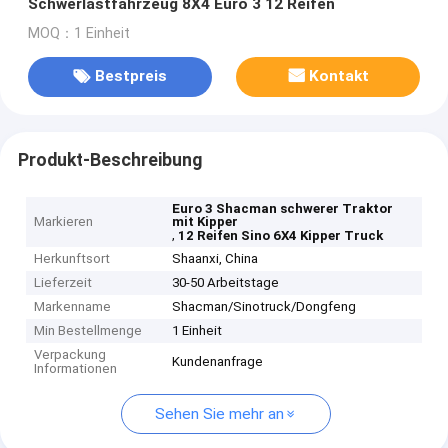
Schwerlastfahrzeug 8X4 Euro 3 12 Reifen
MOQ：1 Einheit
Bestpreis
Kontakt
Produkt-Beschreibung
Euro 3 Shacman schwerer Traktor
Markieren
mit Kipper
,
12 Reifen Sino 6X4 Kipper Truck
Herkunftsort
Shaanxi, China
Lieferzeit
30-50 Arbeitstage
Markenname
Shacman/Sinotruck/Dongfeng
Min Bestellmenge
1 Einheit
Verpackung
Kundenanfrage
Informationen
Sehen Sie mehr an