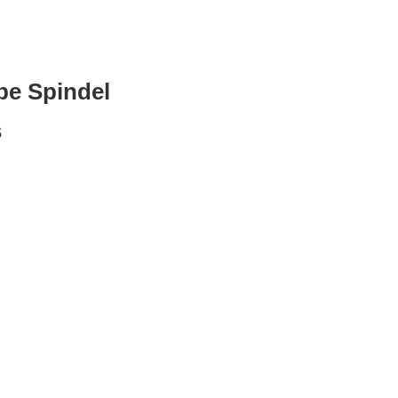
be Spindel
s