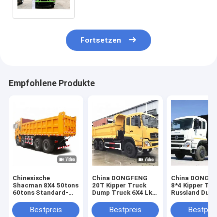
mit Fabrikpreis
Fortsetzen
Empfohlene Produkte
Chinesische
China DONGFENG
China DONGF
Shacman 8X4 50tons
20T Kipper Truck
8*4 Kipper Tru
60tons Standard-
Dump Truck 6X4 Lkw
Russland Dum
Dump Truck
Lkw Werkspreis
Truck Lastwa
Abmessungen
Truck Fabrikpr
Bestpreis
Bestpreis
Bestprei