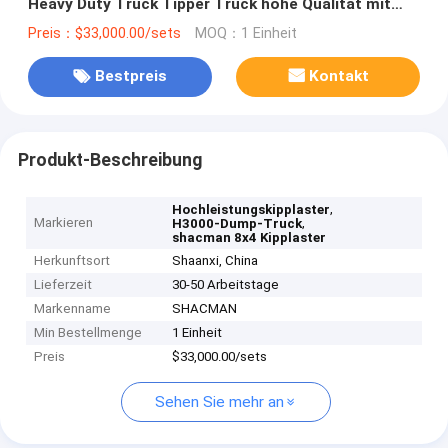
Heavy Duty Truck Tipper Truck hohe Qualität mit
Fabrikpreis
Preis：$33,000.00/sets
MOQ：1 Einheit
Bestpreis
Kontakt
Produkt-Beschreibung
,
Hochleistungskipplaster
Markieren
,
H3000-Dump-Truck
shacman 8x4 Kipplaster
Herkunftsort
Shaanxi, China
Lieferzeit
30-50 Arbeitstage
Markenname
SHACMAN
Min Bestellmenge
1 Einheit
Preis
$33,000.00/sets
Sehen Sie mehr an