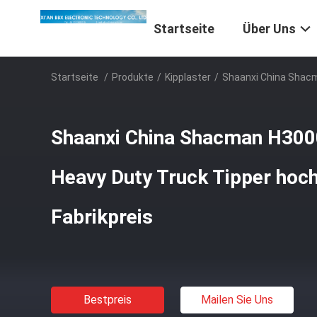
Startseite
Über Uns
Startseite
/
Produkte
/
Kipplaster
/
Shaanxi China Shacm
Shaanxi China Shacman H300
Heavy Duty Truck Tipper hoc
Fabrikpreis
Bestpreis
Mailen Sie Uns