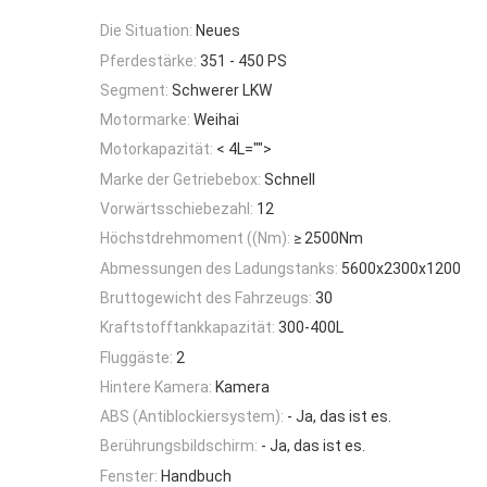
Die Situation:
Neues
Pferdestärke:
351 - 450 PS
Segment:
Schwerer LKW
Motormarke:
Weihai
Motorkapazität:
< 4L="">
Marke der Getriebebox:
Schnell
Vorwärtsschiebezahl:
12
Höchstdrehmoment ((Nm):
≥ 2500Nm
Abmessungen des Ladungstanks:
5600x2300x1200
Bruttogewicht des Fahrzeugs:
30
Kraftstofftankkapazität:
300-400L
Fluggäste:
2
Hintere Kamera:
Kamera
ABS (Antiblockiersystem):
- Ja, das ist es.
Berührungsbildschirm:
- Ja, das ist es.
Fenster:
Handbuch