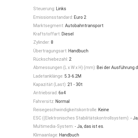
Steuerung:
Links
Emissionsstandard:
Euro 2
Marktsegment:
Autobahntransport
Kraftstoffart:
Diesel
Zylinder:
8
Übertragungsart:
Handbuch
Rückschiebezahl:
2
Abmessungen (L x W x H) (mm):
Bei der Ausführung 
Ladetanklänge:
5.3-6.2M
Kapazität (Last):
21 - 30t
Antriebsrad:
6x4
Fahrersitz:
Normal
Reisegeschwindigkeitskontrolle:
Keine
ESC ((Elektronisches Stabilitätskontrollsystem):
- Ja
Multimedia-System:
- Ja, das ist es.
Klimaanlage:
Handbuch