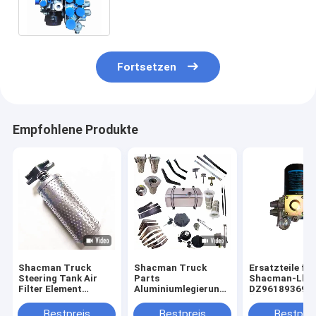
DZ96189360003
Fortsetzen
Empfohlene Produkte
Shacman Truck
Shacman Truck
Ersatzteile für
Steering Tank Air
Parts
Shacman-Lkw
Filter Element
Aluminiumlegierung
DZ961893694
DZ95189470088/DZ9X319470088
Brennstoffbehälter
Ölfilter für die
für X3000/F2000
Montage
Luftbehandlun
Bestpreis
Bestpreis
Bestprei