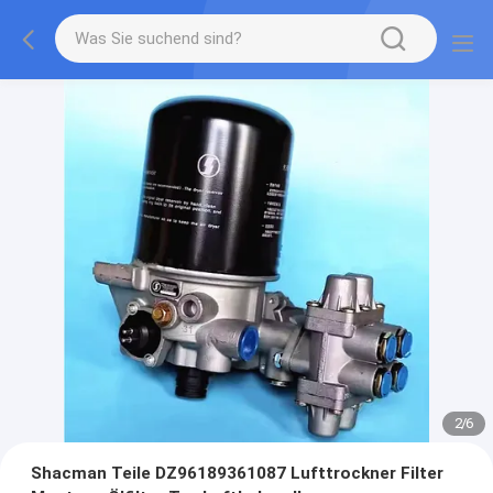
2
/
6
Shacman Teile DZ96189361087 Lufttrockner Filter