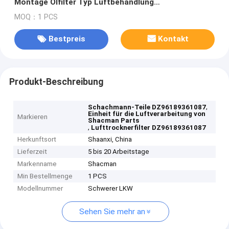
Montage Ölfilter Typ Luftbehandlung
DZ96189360003
MOQ：1 PCS
Bestpreis
Kontakt
Produkt-Beschreibung
,
Schachmann-Teile DZ96189361087
Einheit für die Luftverarbeitung von
Markieren
Shacman Parts
,
Lufttrocknerfilter DZ96189361087
Herkunftsort
Shaanxi, China
Lieferzeit
5 bis 20 Arbeitstage
Markenname
Shacman
Min Bestellmenge
1 PCS
Modellnummer
Schwerer LKW
Sehen Sie mehr an