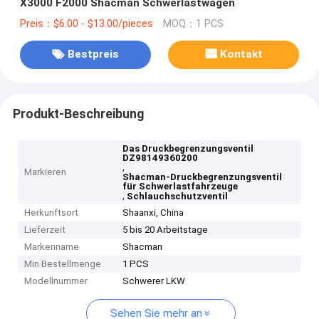
X3000 F2000 Shacman Schwerlastwagen
Preis：$6.00 - $13.00/pieces
MOQ：1 PCS
Bestpreis
Kontakt
Produkt-Beschreibung
Das Druckbegrenzungsventil
DZ98149360200
,
Markieren
Shacman-Druckbegrenzungsventil
für Schwerlastfahrzeuge
,
Schlauchschutzventil
Herkunftsort
Shaanxi, China
Lieferzeit
5 bis 20 Arbeitstage
Markenname
Shacman
Min Bestellmenge
1 PCS
Modellnummer
Schwerer LKW
Sehen Sie mehr an