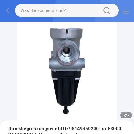
2
/
6
Druckbegrenzungsventil DZ98149360200 für F3000