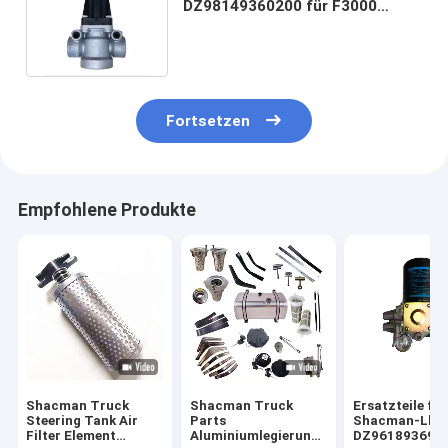
DZ98149360200 für F3000
X3000 F2000 Shacman
Schwerlastwagen
Fortsetzen
Empfohlene Produkte
Shacman Truck
Shacman Truck
Ersatzteile für
Steering Tank Air
Parts
Shacman-Lkw
Filter Element
Aluminiumlegierung
DZ961893694