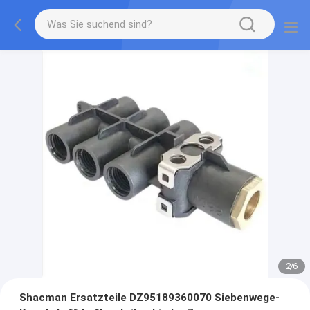
2
/
6
Shacman Ersatzteile DZ95189360070 Siebenwege-