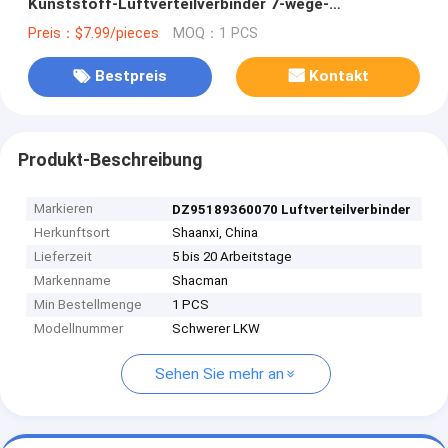
Kunststoff-Luftverteilverbinder 7-wege-
Luftverbinder
Preis：$7.99/pieces
MOQ：1 PCS
Bestpreis
Kontakt
Produkt-Beschreibung
Markieren
DZ95189360070 Luftverteilverbinder
Herkunftsort
Shaanxi, China
Lieferzeit
5 bis 20 Arbeitstage
Markenname
Shacman
Min Bestellmenge
1 PCS
Modellnummer
Schwerer LKW
Sehen Sie mehr an