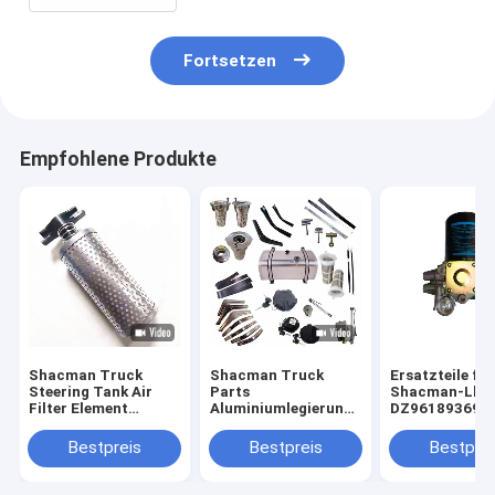
Fortsetzen
Empfohlene Produkte
Shacman Truck
Shacman Truck
Ersatzteile für
Steering Tank Air
Parts
Shacman-Lkw
Filter Element
Aluminiumlegierung
DZ961893694
DZ95189470088/DZ9X319470088
Brennstoffbehälter
Ölfilter für die
für X3000/F2000
Montage
Luftbehandlun
Bestpreis
Bestpreis
Bestprei
Ursprungsfabrik
DZ91259550600/DZ9114552790
mit 400L/600L für
Delong Truck Ersatz