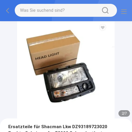
2
/
7
Ersatzteile für Shacman Lkw DZ93189723020