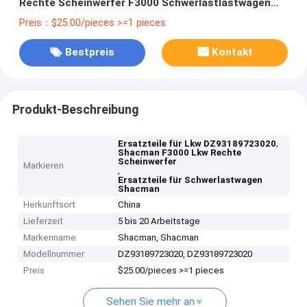
Rechte Scheinwerfer F3000 Schwerlastlastwagen
Ersatzteile
Preis：$25.00/pieces >=1 pieces
Bestpreis
Kontakt
Produkt-Beschreibung
,
Ersatzteile für Lkw DZ93189723020
Shacman F3000 Lkw Rechte
Scheinwerfer
Markieren
,
Ersatzteile für Schwerlastwagen
Shacman
Herkunftsort
China
Lieferzeit
5 bis 20 Arbeitstage
Markenname
Shacman, Shacman
Modellnummer
DZ93189723020, DZ93189723020
Preis
$25.00/pieces >=1 pieces
Sehen Sie mehr an