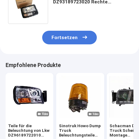
DZ93189723020 Rechte
Scheinwerfer F3000
Schwerlastlastwagen Ersatzteile
Fortsetzen
Empfohlene Produkte
Teile für die
Sinotruk Howo Dump
Schacman Du
Beleuchtung von Lkw
Truck
Truck Scheinw
DZ96189722010
Beleuchtungsteile
Montage