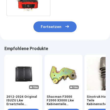
Cabin Ersatz
Fortsetzen
Empfohlene Produkte
2012-2024 Original
Shacman F3000
Sinotruk Howo
ISUZU Lkw
F2000 X3000 Lkw
Teile
Ersatzteile
Kabinenteile
Kabinenschoc
Schlammklappen für
Türschloss
WG164243028