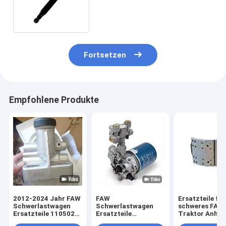
Xindawei Lkw Vorstoßdämpfer
Fortsetzen
Empfohlene Produkte
2012-2024 Jahr FAW
FAW
Ersatzteile für
Schwerlastwagen
Schwerlastwagen
schweres FAW
Ersatzteile 1105020-
Ersatzteile
Traktor Anhän
87V/A
Lufttrocknerpatrone
Bremsbeläge