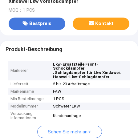
Xindawei Lkw Vorstoßdämpfer
MOQ：1 PCS
Bestpreis
Kontakt
Produkt-Beschreibung
Lkw-Ersatzteile Front-
Schockdämpfer
Markieren
,
,
Schlagdämpfer für Lkw Xindawei
Hanwei-Lkw-Schlagdämpfer
Lieferzeit
5 bis 20 Arbeitstage
Markenname
FAW
Min Bestellmenge
1 PCS
Modellnummer
Schwerer LKW
Verpackung
Kundenanfrage
Informationen
Sehen Sie mehr an