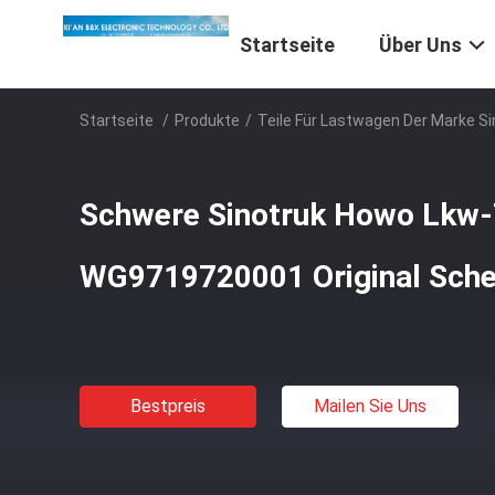
Startseite
Über Uns
Startseite
/
Produkte
/
Teile Für Lastwagen Der Marke S
Schwere Sinotruk Howo Lkw-T
WG9719720001 Original Sche
Bestpreis
Mailen Sie Uns