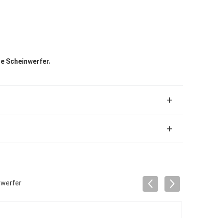
,
le Scheinwerfer
nwerfer