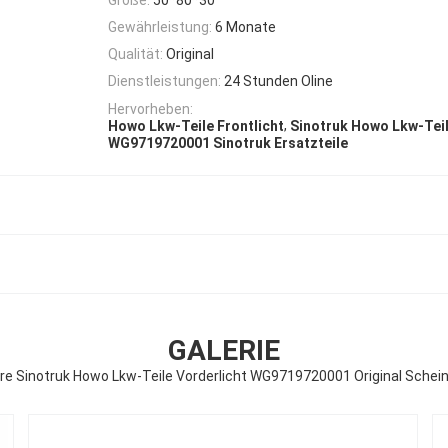
Gewährleistung:
6 Monate
Qualität:
Original
Dienstleistungen:
24 Stunden Oline
Hervorheben:
,
Howo Lkw-Teile Frontlicht
Sinotruk Howo Lkw-Tei
WG9719720001 Sinotruk Ersatzteile
GALERIE
e Sinotruk Howo Lkw-Teile Vorderlicht WG9719720001 Original Schei