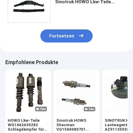
Sinotruk HOWO Lkw-Teile
Aufhängung
Heckblattspringmontage
Fortsetzen
Empfohlene Produkte
HOWO Lkw-Teile
Sinotruk HOWO
SINOTRUK H
WG1642430282
Shacman
Lastwagenteil
Schlagdämpfer für
VG1560080701
AZ911255021