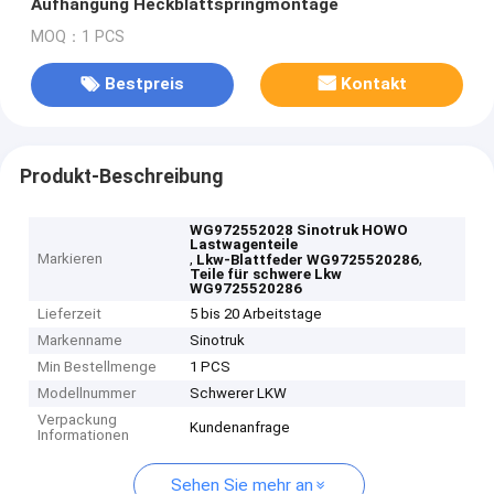
Aufhängung Heckblattspringmontage
MOQ：1 PCS
Bestpreis
Kontakt
Produkt-Beschreibung
WG972552028 Sinotruk HOWO
Lastwagenteile
Markieren
,
,
Lkw-Blattfeder WG9725520286
Teile für schwere Lkw
WG9725520286
Lieferzeit
5 bis 20 Arbeitstage
Markenname
Sinotruk
Min Bestellmenge
1 PCS
Modellnummer
Schwerer LKW
Verpackung
Kundenanfrage
Informationen
Sehen Sie mehr an