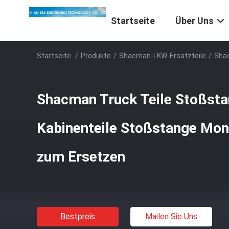
Startseite
Über Uns
Startseite
/
Produkte
/
Shacman-LKW-Ersatzteile
/
Shac
Shacman Truck Teile Stoßst
Kabinenteile Stoßstange Mo
zum Ersetzen
Bestpreis
Mailen Sie Uns