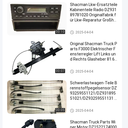
Shacman Lkw-Ersatzteile
Kabinenteile Radio DZ931
89781020 Originalfabrik f
ür Lkw-Reparatur Großha
ndel
Shacman-LKW-Ersatzteile
00:10
2025-04-04
Original Shacman Truck P
arts F3000 Elektrischer F
ensterregler Lift Links un
d Rechts Glasheber 81.62
640.6049/50 Fabrikpreis
Shacman-LKW-Ersatzteile
00:07
2025-04-04
Schwerlastwagen-Teile B
rennstoffpegelsensor DZ
93259551121/DZ931895
51021/DZ93259551131 f
ür den Austausch von Sh
acman-Lkw
Shacman-LKW-Ersatzteile
00:05
2025-04-04
Shacman Truck Parts Wi
per Motor DZ1522174000