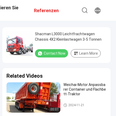
ieren Sie
Referenzen
Shacman L3000 Leichtfrachtwagen
Chassis 4X2 Kleinlastwagen 3-5 Tonnen
Contact Now
Learn More
Related Videos
Weichai-Motor Anpassba
rer Container und Flachbe
tt-Traktor
Traktor-LKW
2024-11-21
00:07