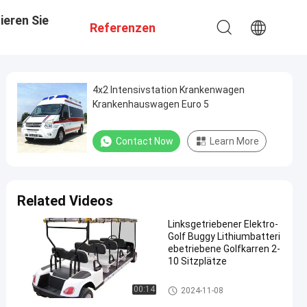
ieren Sie
Referenzen
4x2 Intensivstation Krankenwagen
Krankenhauswagen Euro 5
Contact Now
Learn More
Related Videos
Linksgetriebener Elektro-
Golf Buggy Lithiumbatteri
ebetriebene Golfkarren 2-
10 Sitzplätze
Andere Fahrzeuge
00:14
2024-11-08