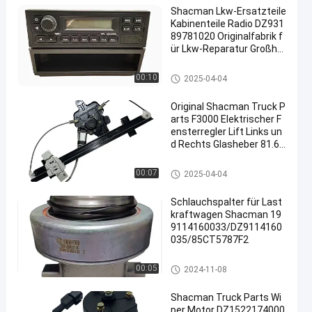
Shacman Lkw-Ersatzteile
Kabinenteile Radio DZ931
89781020 Originalfabrik f
ür Lkw-Reparatur Großha
ndel
Shacman-LKW-Ersatzteile
00:10
2025-04-04
Original Shacman Truck P
arts F3000 Elektrischer F
ensterregler Lift Links un
d Rechts Glasheber 81.62
640.6049/50 Fabrikpreis
Shacman-LKW-Ersatzteile
00:07
2025-04-04
Schlauchspalter für Last
kraftwagen Shacman 19
9114160033/DZ9114160
035/85CT5787F2
Teile für Kraftfahrzeuggetriebe
00:05
2024-11-08
Shacman Truck Parts Wi
per Motor DZ1522174000