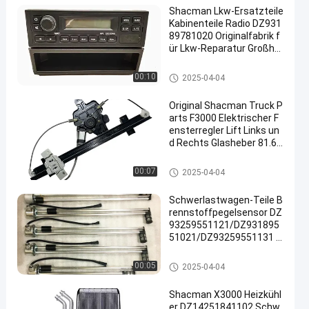
Shacman Lkw-Ersatzteile
Kabinenteile Radio DZ931
89781020 Originalfabrik f
ür Lkw-Reparatur Großha
ndel
Shacman-LKW-Ersatzteile
00:10
2025-04-04
Original Shacman Truck P
arts F3000 Elektrischer F
ensterregler Lift Links un
d Rechts Glasheber 81.62
640.6049/50 Fabrikpreis
Shacman-LKW-Ersatzteile
00:07
2025-04-04
Schwerlastwagen-Teile B
rennstoffpegelsensor DZ
93259551121/DZ931895
51021/DZ93259551131 f
ür den Austausch von Sh
acman-Lkw
Shacman-LKW-Ersatzteile
00:05
2025-04-04
Shacman X3000 Heizkühl
er DZ14251841102 Schw