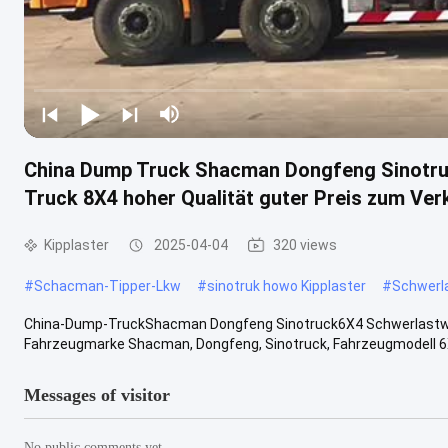
China Dump Truck Shacman Dongfeng Sinotru
Truck 8X4 hoher Qualität guter Preis zum Ver
Kipplaster
2025-04-04
320 views
#
Schacman-Tipper-Lkw
#
sinotruk howo Kipplaster
#
Schwerla
China-Dump-TruckShacman Dongfeng Sinotruck6X4 Schwerlastwag
Fahrzeugmarke Shacman, Dongfeng, Sinotruck, Fahrzeugmodell 6X
Messages of visitor
No public comments yet