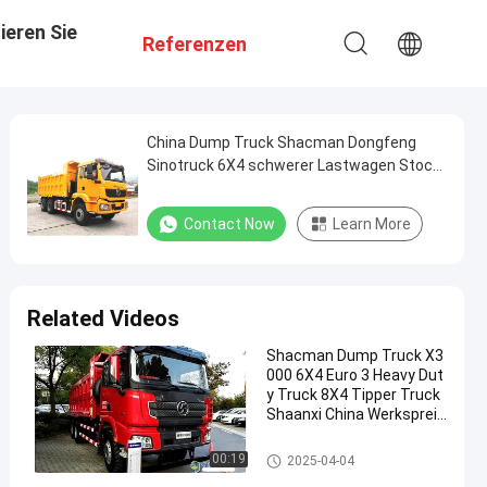
ieren Sie
Referenzen
China Dump Truck Shacman Dongfeng
Sinotruck 6X4 schwerer Lastwagen Stock
Tipper Truck 8X4 hoher Qualität guter
Preis zum Verkauf
Contact Now
Learn More
Related Videos
Shacman Dump Truck X3
000 6X4 Euro 3 Heavy Dut
y Truck 8X4 Tipper Truck
Shaanxi China Werkspreis
Hot Sale H3000 F3000
Kipplaster
00:19
2025-04-04