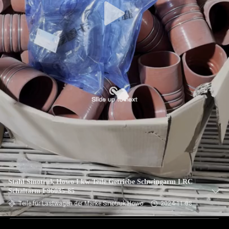
Stahl Sinotruk Howo Lkw Teile Getriebe Schwingarm LRC
Schaltarm F96035-85
Teile für Lastwagen der Marke Sinotruk Howo
2024-11-08