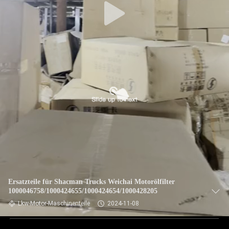
Ersatzteile für Shacman Trucks Weichai Motorölfilter
1000046758/1000424655/1000424654/1000428205
Lkw-Motor-Maschinenteile
2024-11-08