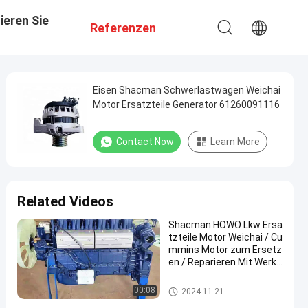
ieren Sie
Referenzen
Eisen Shacman Schwerlastwagen Weichai
Motor Ersatzteile Generator 61260091116
Contact Now
Learn More
Related Videos
Shacman HOWO Lkw Ersa
tzteile Motor Weichai / Cu
mmins Motor zum Ersetz
en / Reparieren Mit Werks
preis
Lkw-Motor-Maschinenteile
00:08
2024-11-21