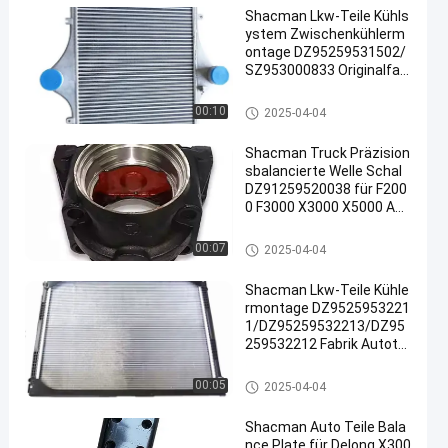
Shacman Lkw-Teile Kühls
ystem Zwischenkühlerm
ontage DZ95259531502/
SZ953000833 Originalfab
rik zur Reparatur/Ersatz
Shacman-LKW-Ersatzteile
00:10
2025-04-04
Shacman Truck Präzision
sbalancierte Welle Schal
DZ91259520038 für F200
0 F3000 X3000 X5000 Ach
se
Shacman-LKW-Ersatzteile
00:07
2025-04-04
Shacman Lkw-Teile Kühle
rmontage DZ9525953221
1/DZ95259532213/DZ95
259532212 Fabrik Autotei
le Wasserkühlkühler zur R
eparatur/Ersatz
Shacman-LKW-Ersatzteile
00:05
2025-04-04
Shacman Auto Teile Bala
nce Plate für Delong X300