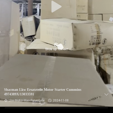
Shacman Lkw Ersatzteile Motor Starter Cummins
4974389X/13033591
Lkw-Motor-Maschinenteile
2024-11-08