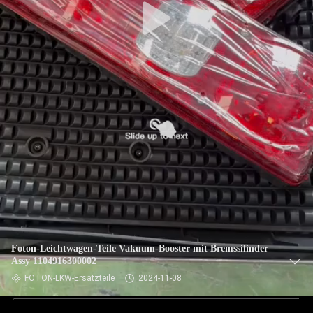
Foton-Leichtwagen-Teile Vakuum-Booster mit Bremssilinder
Assy 1104916300002
FOTON-LKW-Ersatzteile
2024-11-08