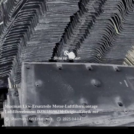
Shacman Lkw-Ersatzteile Motor-Luftfiltermontage
Luftfilterelement DZ9118190230 Originalfabrik zur
Reparatur
Shacman-LKW-Ersatzteile
2025-04-04