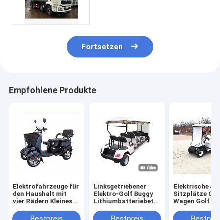
Fortsetzen
Empfohlene Produkte
Elektrofahrzeuge für
Linksgetriebener
Elektrische 4
den Haushalt mit
Elektro-Golf Buggy
Sitzplätze Gol
vier Rädern Kleines
Lithiumbatteriebetriebene
Wagen Golf Au
Roller Dreisitzer-
Golfkarren 2-10
30km/h
Elektrofahrzeuge für
Sitzplätze
Batteriebetrie
Bestpreis
Bestpreis
Bestprei