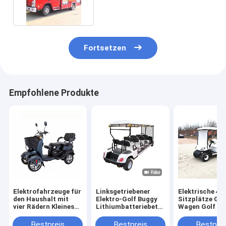
4cbm 5cbm
Fortsetzen
Empfohlene Produkte
Elektrofahrzeuge für
Linksgetriebener
Elektrische 4
den Haushalt mit
Elektro-Golf Buggy
Sitzplätze Gol
vier Rädern Kleines
Lithiumbatteriebetriebene
Wagen Golf Au
Roller Dreisitzer-
Golfkarren 2-10
30km/h
Elektrofahrzeuge für
Sitzplätze
Batteriebetrie
Bestpreis
Bestpreis
Bestprei