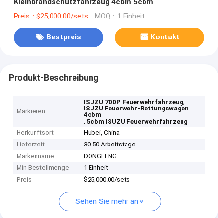
Kleinbrandschutzfahrzeug 4cbm 5cbm
Preis：$25,000.00/sets
MOQ：1 Einheit
Bestpreis
Kontakt
Produkt-Beschreibung
,
ISUZU 700P Feuerwehrfahrzeug
ISUZU Feuerwehr-Rettungswagen
Markieren
4cbm
,
5cbm ISUZU Feuerwehrfahrzeug
Herkunftsort
Hubei, China
Lieferzeit
30-50 Arbeitstage
Markenname
DONGFENG
Min Bestellmenge
1 Einheit
Preis
$25,000.00/sets
Sehen Sie mehr an