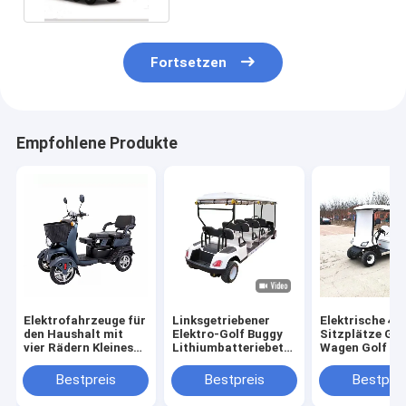
Fortsetzen
Empfohlene Produkte
Elektrofahrzeuge für
Linksgetriebener
Elektrische 4
den Haushalt mit
Elektro-Golf Buggy
Sitzplätze Gol
vier Rädern Kleines
Lithiumbatteriebetriebene
Wagen Golf Au
Roller Dreisitzer-
Golfkarren 2-10
30km/h
Elektrofahrzeuge für
Sitzplätze
Batteriebetrie
Bestpreis
Bestpreis
Bestprei
Erwachsene und
Straße Legal
ältere Menschen zur