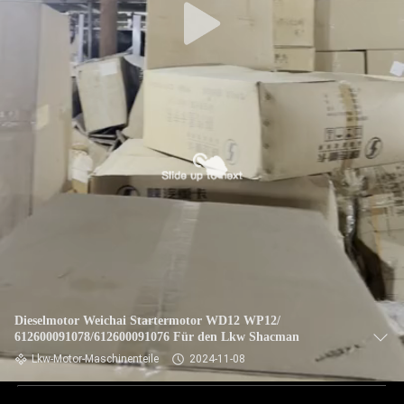
Dieselmotor Weichai Startermotor WD12 WP12/
612600091078/612600091076 Für den Lkw Shacman
Lkw-Motor-Maschinenteile
2024-11-08